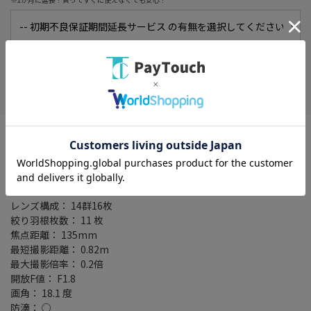
在庫がありません
お気に入り
対応マウント： ニコンZマウント系
レンズタイプ： 単焦点
フォーカス： AF/MF
詳細レンズタイプ： 中望遠単焦点レンズ
フルサイズ対応： ○
レンズ構成： 14群16枚
絞り羽根枚数： 11 枚
焦点距離： 135mm
最短撮影距離： 0.82m
最大撮影倍率： 0.2倍
開放F値： F1.8
画角： 18.1 度
防滴： ○