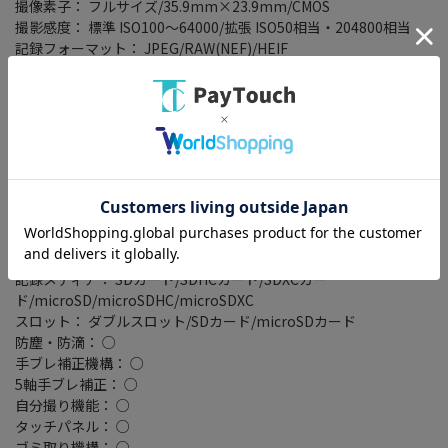
撮像素子： フルサイズ/35.9mm×23.9mm/CMOS
撮影感度： 標準 ISO100～64000/拡張 ISO50相当・204800相当
記録フォーマット： JPEG/RAW(NEF)/HEIF
連写撮影： 高速連続撮影(拡張) 約14コマ/秒/ハイスピードフレー
ムキャプチャー+(C30) 約30コマ/秒
シャッタースピード： 1/8000～30秒
液晶モニター： 3.2型(インチ)/210万ドット
ファインダー形式： Quad-VGA OLED
ファインダー倍率： 0.8 倍
ファインダー視野率(上下/左右)： 100/100
電池タイプ： 専用電池
専用電池型番： EN-EL15c
撮影枚数： ファインダー使用時 360枚/液晶モニタ使用時 380枚
記録メディア： SDカード/SDHCカード/SDXCカー
ド/microSD/microSDHC/microSDXC
スロット： ダブルスロット/SDカード/microSDカード
防塵・防滴： ○
手ブレ補正機構： ○
5軸手ブレ補正： ○
自分撮り機能： ○
タッチパネル： ○
ゴミ取り機構： ○