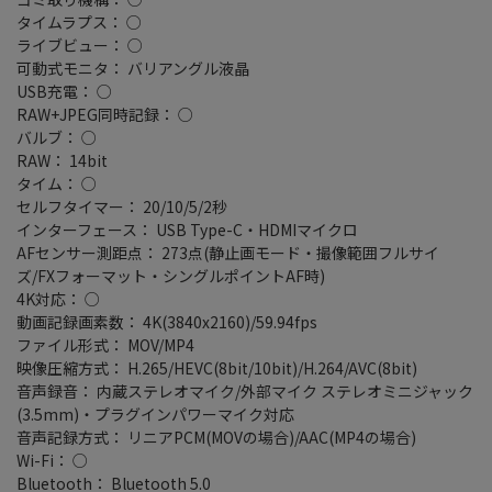
タイムラプス： ○
ライブビュー： ○
可動式モニタ： バリアングル液晶
USB充電： ○
RAW+JPEG同時記録： ○
バルブ： ○
RAW： 14bit
タイム： ○
セルフタイマー： 20/10/5/2秒
インターフェース： USB Type-C・HDMIマイクロ
AFセンサー測距点： 273点(静止画モード・撮像範囲フルサイ
ズ/FXフォーマット・シングルポイントAF時)
4K対応： ○
動画記録画素数： 4K(3840x2160)/59.94fps
ファイル形式： MOV/MP4
映像圧縮方式： H.265/HEVC(8bit/10bit)/H.264/AVC(8bit)
音声録音： 内蔵ステレオマイク/外部マイク ステレオミニジャック
(3.5mm)・プラグインパワーマイク対応
音声記録方式： リニアPCM(MOVの場合)/AAC(MP4の場合)
Wi-Fi： ○
Bluetooth： Bluetooth 5.0