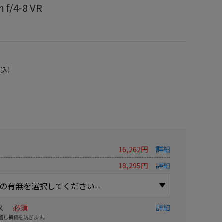
 f/4-8 VR
税込）
16,262円
詳細
18,295円
詳細
ス
必須
詳細
護し損傷を防ぎます。