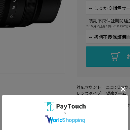
初期不良保証期間延
※1か月に延長！買ってすぐに使
対応マウント： ニコンZマウ
レンズタイプ： 望遠ズーム
フォーカス： AF/MF
詳細レンズタイプ： 超望遠
フルサイズ対応： ○
レンズ構成： 15群21枚
絞り羽根枚数： 9 枚
焦点距離： 28～400mm