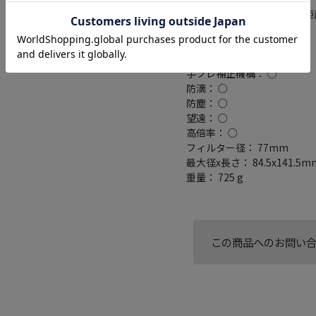
最短撮影距離： 0.2m(焦点距離
最大撮影倍率： 0.35倍
開放F値： F4-8
画角： 75～6.1 度
手ブレ補正機構： ○
防滴： ○
防塵： ○
望遠： ○
高倍率： ○
フィルター径： 77mm
最大径x長さ： 84.5x141.5m
重量： 725 g
この商品へのお問い