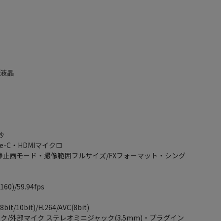
ル液晶
秒
e-C・HDMIマイクロ
点(静止画モード・撮像範囲フルサイズ/FXフォーマット・シング
0)/59.94fps
/10bit)/H.264/AVC(8bit)
ク/外部マイク ステレオミニジャック(3.5mm)・プラグイン