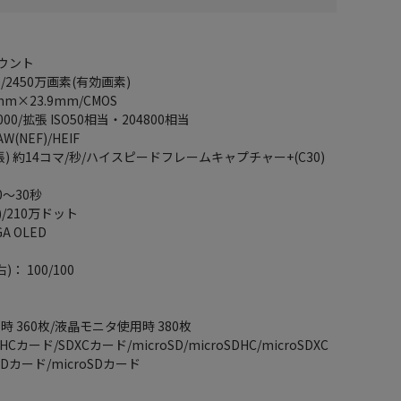
ウント
/2450万画素(有効画素)
m×23.9mm/CMOS
00/拡張 ISO50相当・204800相当
(NEF)/HEIF
) 約14コマ/秒/ハイスピードフレームキャプチャー+(C30)
0～30秒
)/210万ドット
A OLED
 100/100
 360枚/液晶モニタ使用時 380枚
ード/SDXCカード/microSD/microSDHC/microSDXC
カード/microSDカード