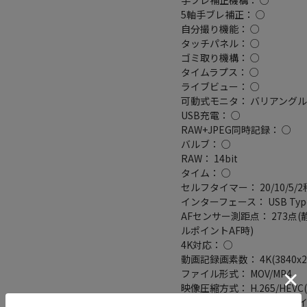
5軸手ブレ補正： ○
自分撮り機能： ○
タッチパネル： ○
ゴミ取り機構： ○
タイムラプス： ○
ライブビュー： ○
可動式モニタ： バリアング
USB充電： ○
RAW+JPEG同時記録： ○
バルブ： ○
RAW： 14bit
タイム： ○
セルフタイマー： 20/10/5/2
インターフェース： USB Typ
AFセンサー測距点： 273
ルポイントAF時)
4K対応： ○
動画記録画素数： 4K(3840x216
ファイル形式： MOV/MP4
映像圧縮方式： H.265/HEVC(8bit
音声録音： 内蔵ステレオマイ