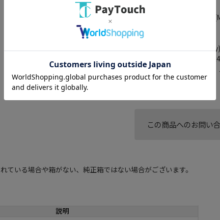
パワーマイク対応
音声記録方式： リニアPCM(MO
Wi-Fi： ○
Bluetooth： Bluetooth 5.0
BLE(BluetoothLow Energy
幅x高さx奥行き： 144x103x
重量： 約710g(バッテリー・
付属レンズ： 無(本体のみ)
この商品へのお問い
されている場合や箱がない、純正箱ではない場合がございます。