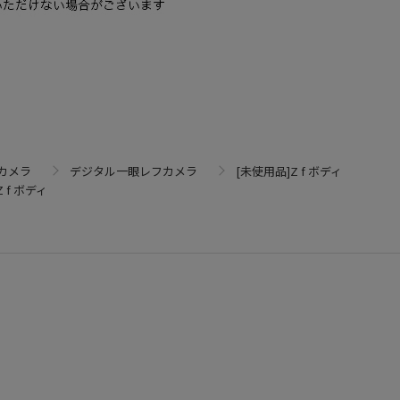
カメラ
デジタル一眼レフカメラ
[未使用品]Z f ボディ
 f ボディ