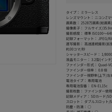
タイプ： ミラーレス
レンズマウント： ニコンZマ
画素数： 2528万画素(総画素)
撮像素子： フルサイズ/35.9m
撮影感度： 標準 ISO100～640
記録フォーマット： JPEG/RAW
連写撮影： 高速連続撮影(拡張
約30コマ/秒
シャッタースピード： 1/800
液晶モニター： 3.2型(インチ
ファインダー形式： Quad-VG
ファインダー倍率： 0.8 倍
ファインダー視野率(上下/左右)：
電池タイプ： 専用電池
専用電池型番： EN-EL15c
撮影枚数： ファインダー使用時
記録メディア： SDカード/SDHCカ
スロット： ダブルスロット/SD
防塵・防滴： ○
手ブレ補正機構： ○