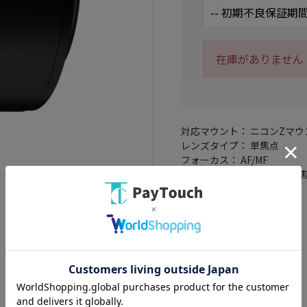
在庫がありません
対応マウント： ニコンZマウ
レンズタイプ： 単焦点
フォーカス： AF/MF
詳細レンズタイプ： 標準単
フルサイズ対応： ○
レンズ構成： 4群6枚
絞り羽根枚数： 9 枚
焦点距離： 40mm
最短撮影距離： 0.29m
最大撮影倍率： 0.17倍
開放F値： F2
画角： 57 度
防滴： ○