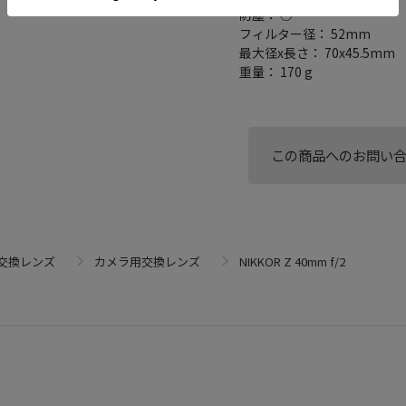
防塵： ○
フィルター径： 52mm
最大径x長さ： 70x45.5mm
重量： 170 g
この商品へのお問い
交換レンズ
カメラ用交換レンズ
NIKKOR Z 40mm f/2