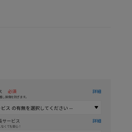
）
ス
必須
詳細
護し損傷を防ぎます。
長サービス
詳細
えなくても安心！