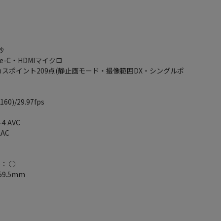
秒
e-C・HDMIマイクロ
カスポイント209点(静止画モード・撮像範囲DX・シングルポ
0)/29.97fps
4 AVC
AC
)： ○
59.5mm