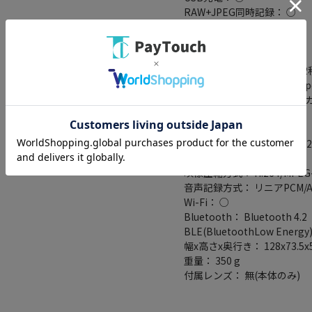
RAW+JPEG同時記録： ○
バルブ： ○
RAW： 12bit/14bit
タイム： ○
セルフタイマー： 20/10/5/2
インターフェース： USB Typ
AFセンサー測距点： フォー
イントAF時)
4K対応： ○
動画記録画素数： 4K(3840x216
ファイル形式： MOV/MP4
映像圧縮方式： H.264/MPEG-
音声記録方式： リニアPCM/A
Wi-Fi： ○
Bluetooth： Bluetooth 4.2
BLE(BluetoothLow Energy
幅x高さx奥行き： 128x73.5x
重量： 350 g
付属レンズ： 無(本体のみ)