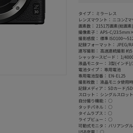
タイプ： ミラーレス
レンズマウント： ニコンZマ
画素数： 2151万画素(総画素)
撮像素子： APS-C/23.5mm×
撮影感度： 標準 ISO100～512
記録フォーマット： JPEG/RA
連写撮影： 高速連続撮影 約5コ
シャッタースピード： 1/400
液晶モニター： 3型(インチ)/
電池タイプ： 専用電池
専用電池型番： EN-EL25
撮影枚数： 液晶モニタ使用時 
記録メディア： SDカード/SD
スロット： シングルスロッ
自分撮り機能： ○
タッチパネル： ○
タイムラプス： ○
ライブビュー： ○
可動式モニタ： バリアング
USB充電： ○