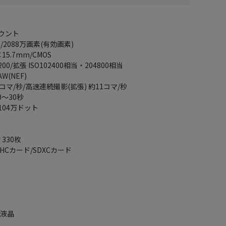
ウント
/2088万画素(有効画素)
15.7mm/CMOS
00/拡張 ISO102400相当・204800相当
W(NEF)
マ/秒/高速連続撮影(拡張) 約11コマ/秒
0～30秒
104万ドット
330枚
HCカード/SDXCカード
ト
ル液晶