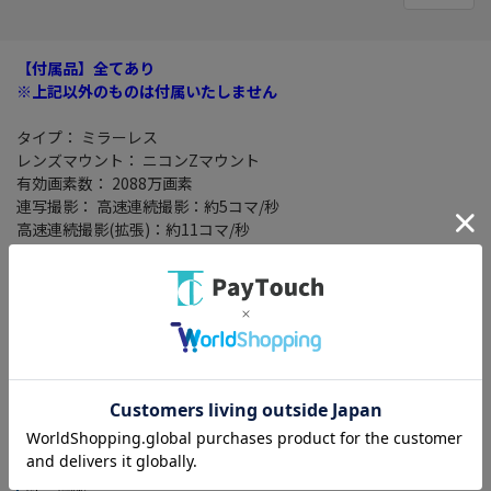
【付属品】全てあり
※上記以外のものは付属いたしません
タイプ： ミラーレス
レンズマウント： ニコンZマウント
有効画素数： 2088万画素
連写撮影： 高速連続撮影：約5コマ/秒
高速連続撮影(拡張)：約11コマ/秒
記録メディア： SDカード/ SDHCカード/ SDXCカード
4K対応： ○
動画記録画素数： 4K(3840x2160)/ 29.97fps
ネットワーク： Wi-Fi/Bluetooth 4.2/BLE(Bluetooth Low
Energy)
その他機能： 防塵・防滴/ 自分撮り機能/ タッチパネル/ 内蔵フラ
ッシュ/ タイムラプス/ チルト式液晶/ RAW+JPEG同時記録/ バルブ
目立ったキズ・よごれのない、非常に状態の良い中古品です。
【付属品】全てあり