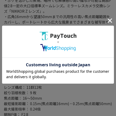
・ボケを活かした表現、暗所でも解像感の高い描写が可能な開放F
値2.8一定の大口径標準ズームレンズ。ミラーレスカメラ交換レン
ズ「NIKKOR Z レンズ」。
・広角16mmから望遠50mmまでの汎用性の高い焦点距離範囲を
カバーし、ポートレートから広大な風景までさまざまな被写体や
シーンを1本で撮影可能。
・暗いところでの手持ち撮影に効果的なレンズシフト方式手ブレ
補正「VR」機構を採用。約330gの軽量コンパクト設計で普段使い
の小さなバッグに収まる。
対応マウント： ニコンZマウント系
レンズタイプ： 標準ズーム
フォーカス： AF/MF
詳細レンズタイプ： 大口径標準ズームレンズ
APS-C専用： ○
レンズ構成： 11群12枚
絞り羽根枚数： 9 枚
焦点距離： 16～50mm
最短撮影距離： 0.15m(焦点距離16mm)・0.25m(焦点距離50mm)
最大撮影倍率： 0.24倍
開放F値： F2.8