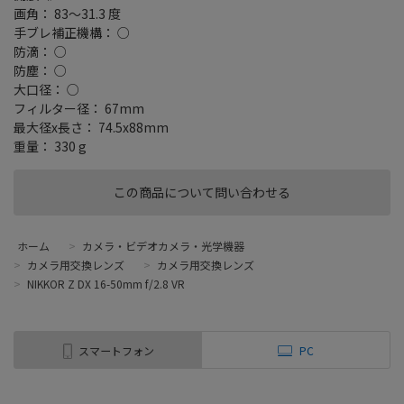
画角： 83～31.3 度
手ブレ補正機構： ○
防滴： ○
防塵： ○
大口径： ○
フィルター径： 67mm
最大径x長さ： 74.5x88mm
重量： 330 g
この商品について問い合わせる
ホーム
>
カメラ・ビデオカメラ・光学機器
>
カメラ用交換レンズ
>
カメラ用交換レンズ
>
NIKKOR Z DX 16-50mm f/2.8 VR
スマートフォン
PC