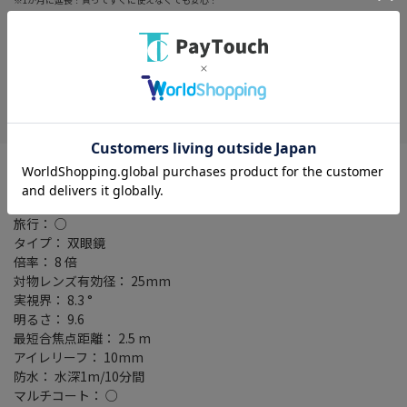
お気に入り
コンサート・ライブ(観劇)： ○
バードウォッチング： ○
スポーツ観戦： ○
旅行： ○
タイプ： 双眼鏡
倍率： 8 倍
対物レンズ有効径： 25mm
実視界： 8.3 °
明るさ： 9.6
最短合焦点距離： 2.5 m
アイレリーフ： 10mm
防水： 水深1m/10分間
マルチコート： ○