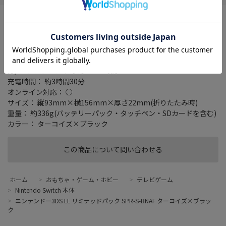
タイプ： 携帯ゲーム機
入出力端子： SDカードスロット/充電端子/ACアダプター接続端子
ト/ヘッドホン接続端子(ステレオ出力)
ディスプレイサイズ： 上画面 4.88型/下画面 4.18型
駆動時間(目安)： 3DSソフトプレイ時 約3時間30分～6時間30
分/DSソフトプレイ時 約6～10時間
充電時間： 約3時間30分
オンライン対応： ○
サイズ： 縦93mm×横156mm×厚さ22mm(折りたたみ時)
重量： 約336g(バッテリーパック・タッチペン・SDカードを含む)
カラー： ターコイズ×ブラック
この商品について問い合わせる
ホーム
>
おもちゃ・ゲーム・ホビー
>
テレビゲーム
>
Nintendo Switch 本体
>
ニンテンドー3DS LL リミテッドパック SPR-S-BNAF ターコイズ×ブラッ
ク