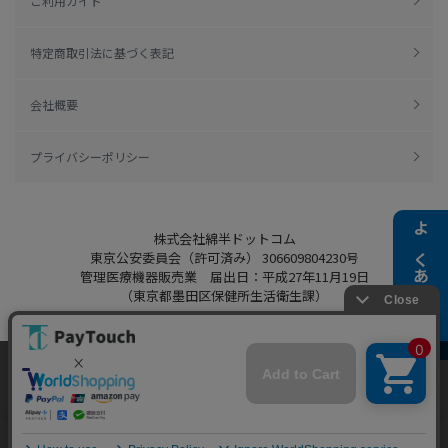
ご利用ガイド
特定商取引法に基づく表記
会社概要
プライバシーポリシー
株式会社綿半ドットコム
よくある質問
東京公安委員会（許可済み） 306609804230号
管理医療機器販売業 届出日：平成27年11月19日
（東京都墨田区保健所生活衛生課）
当ウェブサイトでは、お客様により良いサービス
をご提供するため、クッキーを利用しています。
Copyright 2022
Watahan.com Co., Ltd.
サイト利用を継続することにより、クッキーの使
同意する
Powered by Watahan Partners Co., Ltd.
用に同意するものとします。詳細については「
詳