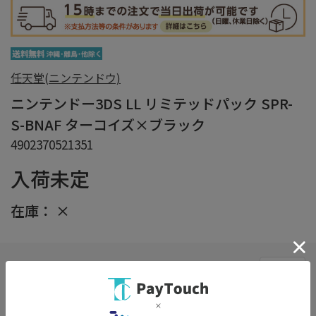
任天堂(ニンテンドウ)
ニンテンドー3DS LL リミテッドパック SPR-
S-BNAF ターコイズ×ブラック
4902370521351
入荷未定
在庫：
×
在庫がありません
お気に入り