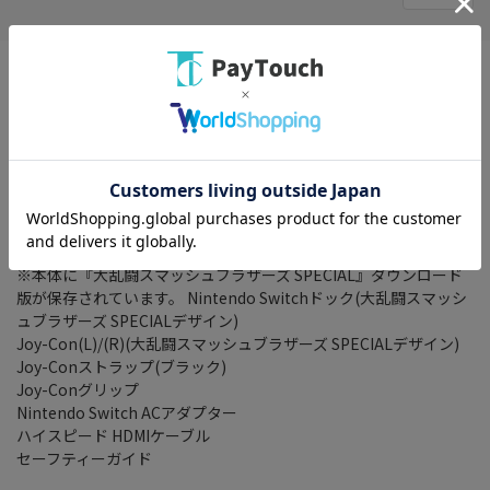
※クーポンプレゼントキャンペーンは対象外になります
※メーカーキャンペーン特典等はロットにより添付がない場合が
ございます。
本体一式にダウンロード版『大乱闘スマッシュブラ
ザーズ SPECIAL』
個人プラン3か月のオンライン利用券を付属。
ドックとJoy-Conは特別デザインを採用。
■セット内容
Nintendo Switch本体
※本体に『大乱闘スマッシュブラザーズ SPECIAL』ダウンロード
版が保存されています。 Nintendo Switchドック(大乱闘スマッシ
ュブラザーズ SPECIALデザイン)
Joy-Con(L)/(R)(大乱闘スマッシュブラザーズ SPECIALデザイン)
Joy-Conストラップ(ブラック)
Joy-Conグリップ
Nintendo Switch ACアダプター
ハイスピード HDMIケーブル
セーフティーガイド