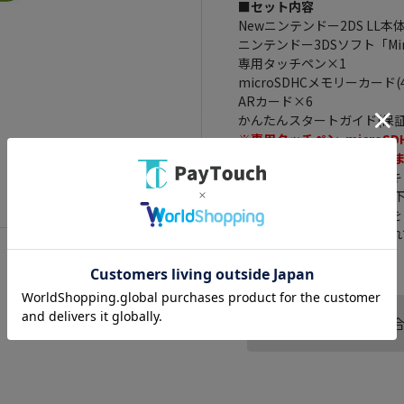
■セット内容
Newニンテンドー2DS LL本
ニンテンドー3DSソフト「Minecr
専用タッチペン×1
microSDHCメモリーカード(4
ARカード×6
かんたんスタートガイド(保証
※専用タッチペン･micro
※ACアダプタは付属してい
★ニンテンドーの月替わりキ
「キャンペーンチケット(以
ご注文時にはチケット同梱を
ご購入後チケットが同梱され
この商品へのお問い