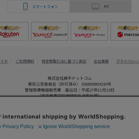
スマートフォン
PC
ガイド
ご利用規約
特定商取引法に基づく表記
会社情報
プライバシー
株式会社綿半ドットコム
東京公安委員会（許可済み） 306609804230号
管理医療機器販売業 届出日：平成27年11月19日
（東京都墨田区保健所生活衛生課）
PCボンバー
Copyright 2022
Watahan.com Co., Ltd. Powered by Watahan Partner
、クッキーを利用しています。サイト利用を継続することにより、クッ