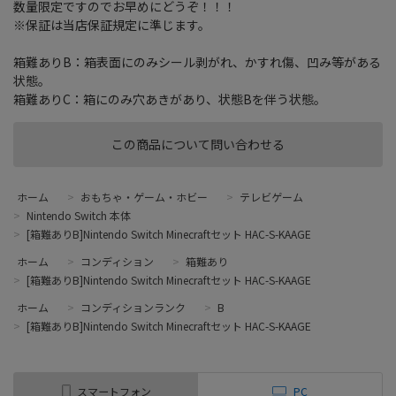
数量限定ですのでお早めにどうぞ！！！
※保証は当店保証規定に準じます。
箱難ありB：箱表面にのみシール剥がれ、かすれ傷、凹み等がある
状態。
箱難ありC：箱にのみ穴あきがあり、状態Bを伴う状態。
この商品について問い合わせる
ホーム
>
おもちゃ・ゲーム・ホビー
>
テレビゲーム
>
Nintendo Switch 本体
>
[箱難ありB]Nintendo Switch Minecraftセット HAC-S-KAAGE
ホーム
>
コンディション
>
箱難あり
>
[箱難ありB]Nintendo Switch Minecraftセット HAC-S-KAAGE
ホーム
>
コンディションランク
>
B
>
[箱難ありB]Nintendo Switch Minecraftセット HAC-S-KAAGE
スマートフォン
PC