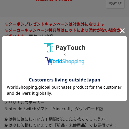
お気に入り
※クーポンプレゼントキャンペーンは対象外になります
※メーカーキャンペーン特典等はロットにより添付がない場合が
ございます。
■セット内容
Nintendo Switch本体×1台
Nintendo Switchドッグ×1個
Joy-Con(L) グレー×1本
Joy-Con(R) グレー×1本
Nintendo Switchドッグ×1個
Joy-Conグリップ×1個
Nintendo Switch ACアダプター×1個
Joy-Conストラップ ブラック×2個
ハイスピードHDMIケーブル×1本
セーフティガイド
オリジナルステッカー
Nintendo Switchソフト「Minecraft」ダウンロード版
箱は特に気にしない方！期間がたったら捨ててしまう方！
箱は少し破損していますが【新品・未使用品】でお買得です！