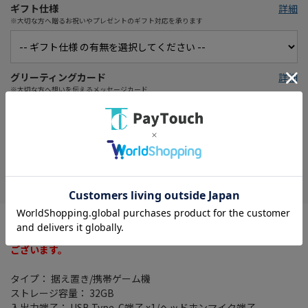
ギフト仕様
詳細
※大切な方へ贈るお祝いやプレゼントのギフト対応を承ります
グリーティングカード
詳細
※大切な方へ想いを伝えるメッセージカード
在庫がありません
お気に入り
※クーポンプレゼントキャンペーンは対象外になります
※メーカーキャンペーン特典等はロットにより添付がない場合が
ございます。
タイプ： 据え置き/携帯ゲーム機
ストレージ容量： 32GB
入出力端子： USB Type-C端子 x1/ヘッドホンマイク端子