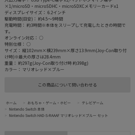
×1/microSD・microSDHC・microSDXCメモリーカードx1
ディスプレイサイズ： 6.2インチ
駆動時間(目安)： 約4.5～9時間
充電時間： 約3時間※本体をスリープして充電したときの時間で
す。
オンライン対応： ○
特別仕様： ○
サイズ： 縦102mm×横239mm×厚さ13.9mm(Joy-Con取り付
け時)※最大の厚さは28.4mm
重量： 約297g(Joy-Con取り付け時 約398g)
カラー： マリオレッド×ブルー
この商品について問い合わせる
ホーム
>
おもちゃ・ゲーム・ホビー
>
テレビゲーム
>
Nintendo Switch 本体
>
Nintendo Switch HAD-S-RAAAF マリオレッド×ブルー セット