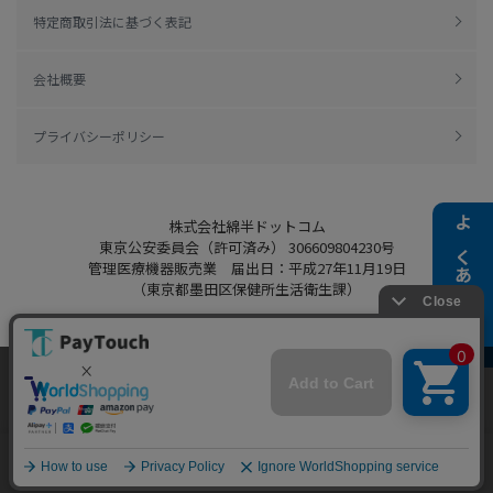
特定商取引法に基づく表記
会社概要
プライバシーポリシー
株式会社綿半ドットコム
よくある質問
東京公安委員会（許可済み） 306609804230号
管理医療機器販売業 届出日：平成27年11月19日
（東京都墨田区保健所生活衛生課）
当ウェブサイトでは、お客様により良いサービス
をご提供するため、クッキーを利用しています。
Copyright 2022
Watahan.com Co., Ltd.
サイト利用を継続することにより、クッキーの使
同意する
Powered by Watahan Partners Co., Ltd.
用に同意するものとします。詳細については「
詳
細はこちら
」をご覧ください。
ホーム
探す
マイページ
お買物かご
カテゴリ