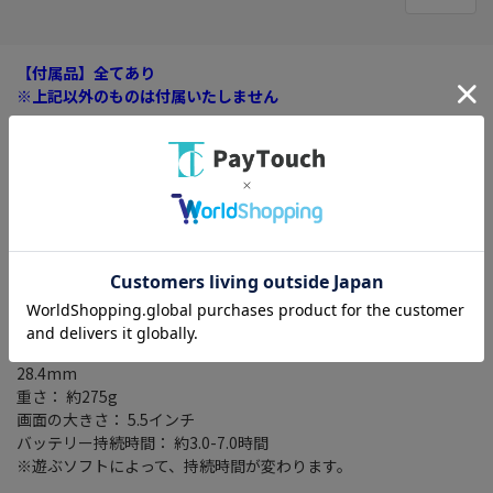
【付属品】全てあり
※上記以外のものは付属いたしません
※クーポンプレゼントキャンペーンは対象外になります
※メーカーキャンペーン特典等はロットにより添付がない場合が
ございます。
■セット内容
Nintendo Switch Lite本体×1台
Nintendo Switch ACアダプター×1個
セーフティガイド×1枚
サイズ： 縦 91.1mm/横 208mm/厚さ 13.9mm
※アナログスティック先端からZL/ZR突起部分までの最大の厚さは
28.4mm
重さ： 約275g
画面の大きさ： 5.5インチ
バッテリー持続時間： 約3.0-7.0時間
※遊ぶソフトによって、持続時間が変わります。