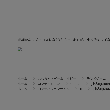
※細かなキズ・コスレなどがございますが、比較的キレイ
ホーム
おもちゃ・ゲーム・ホビー
テレビゲーム
ホーム
コンディション
中古品
[中古B]Ninte
ホーム
コンディションランク
B
[中古B]Nint