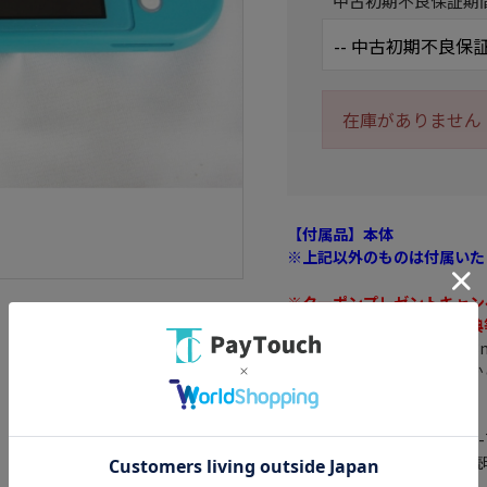
中古初期不良保証期
在庫がありません
【付属品】本体
※上記以外のものは付属いた
※クーポンプレゼントキャン
※メーカーキャンペーン特典
サイズ： 縦 91.1mm/横 208
※アナログスティック先端から
重さ： 約275g
画面の大きさ： 5.5インチ
バッテリー持続時間： 約3.0-
※遊ぶソフトによって、持続