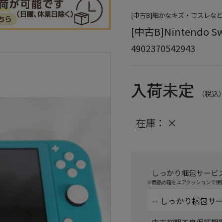
[中古B]細かなキズ・コスレな
[中古B]Nintendo S
4902370542943
入荷未定
（税込
在庫：
×
しっかり梱包サービ
※商品の箱をエアクッションで保