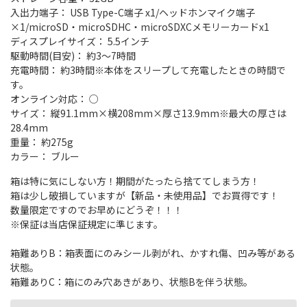
入出力端子： USB Type-C端子 x1/ヘッドホンマイク端子
×1/microSD・microSDHC・microSDXCメモリーカードx1
ディスプレイサイズ： 5.5インチ
駆動時間(目安)： 約3～7時間
充電時間： 約3時間※本体をスリープして充電したときの時間で
す。
オンライン対応： ○
サイズ： 縦91.1mm×横208mm×厚さ13.9mm※最大の厚さは
28.4mm
重量： 約275g
カラー： ブルー
箱は特に気にしない方！期間がたったら捨ててしまう方！
箱は少し破損していますが【新品・未使用品】でお買得です！
数量限定ですのでお早めにどうぞ！！！
※保証は当店保証規定に準じます。
箱難ありB：箱表面にのみシール剥がれ、かすれ傷、凹み等がある
状態。
箱難ありC：箱にのみ穴あきがあり、状態Bを伴う状態。