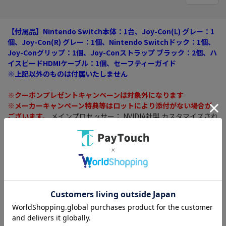
【付属品】Nintendo Switch本体：1台、Joy-Con(L) グレー：1
個、Joy-Con(R) グレー：1個、Nintendo Switchドック：1個、
Joy-Conグリップ：1個、Joy-Conストラップ ブラック：2個、ハ
イスピードHDMIケーブル：1個、セーフティーガイド
※上記以外のものは付属いたしません
※クーポンプレゼントキャンペーンは対象外になります
※メーカーキャンペーン特典等はロットにより添付がない場合が
ございます。
メインプロセッサー： NVIDIA社製 カスタマイズされ
たTegraプロセッサー
メモリ： 32GB
バッテリー持続時間： 約4.5-9.0時間
映像出力： 最大 1920×1080ピクセル60fps
※細かなキズ・コスレなどがございますが、比較的キレイな中古
品です。【付属品】Nintendo Switch本体：1台、Joy-Con(L) グ
レー：1個、Joy-Con(R) グレー：1個、Nintendo Switchドック：
1個、Joy-Conグリップ：1個、Joy-Conストラップ ブラック：2
個、ハイスピードHDMIケーブル：1個、セーフティーガイド