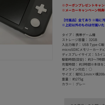
※クーポンプレゼントキャン
※メーカーキャンペーン特典
【付属品】全てあり ※箱に
※上記以外のものは付属いた
タイプ： 携帯ゲーム機
ストレージ容量： 32GB
入出力端子： USB Type-C端
microSDXCメモリーカードx
ディスプレイサイズ： 5.5イ
駆動時間(目安)： 約3～7時間
充電時間： 約3時間※本体
オンライン対応： ○
サイズ： 縦91.1mm×横20
重量： 約275g
カラー： グレー