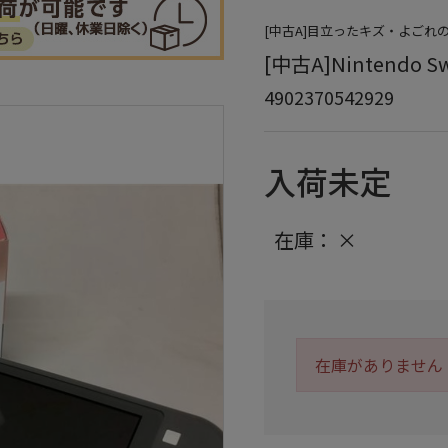
[中古A]目立ったキズ・よごれ
[中古A]Nintendo Sw
4902370542929
入荷未定
在庫：
×
在庫がありません