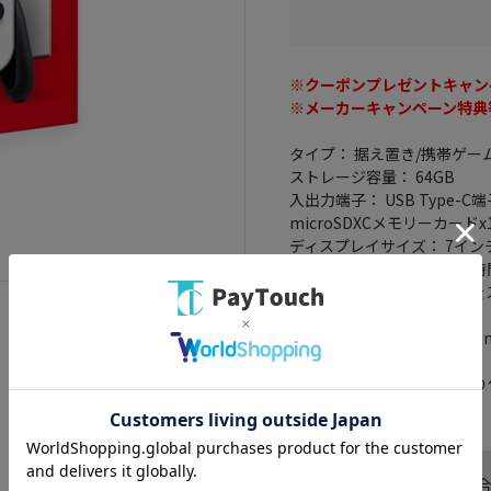
※クーポンプレゼントキャン
※メーカーキャンペーン特典
タイプ： 据え置き/携帯ゲー
ストレージ容量： 64GB
入出力端子： USB Type-C端
microSDXCメモリーカードx
ディスプレイサイズ： 7イン
駆動時間(目安)： 約4.5～9時
充電時間： 約3時間※本体
オンライン対応： ○
サイズ： 縦102mm×横242
28.4mm
重量： 約320g(Joy-Con取り
この商品へのお問い