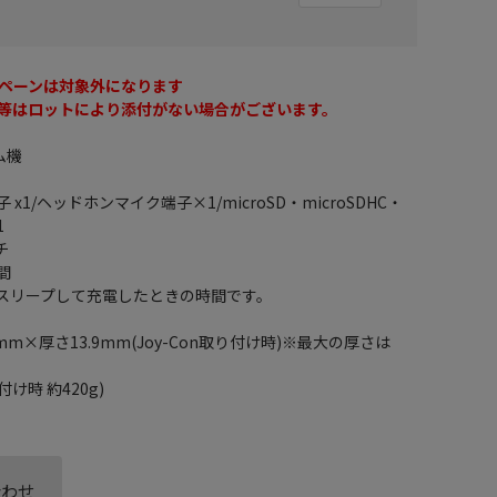
ペーンは対象外になります
等はロットにより添付がない場合がございます。
ム機
子 x1/ヘッドホンマイク端子×1/microSD・microSDHC・
1
チ
間
をスリープして充電したときの時間です。
mm×厚さ13.9mm(Joy-Con取り付け時)※最大の厚さは
付け時 約420g)
合わせ