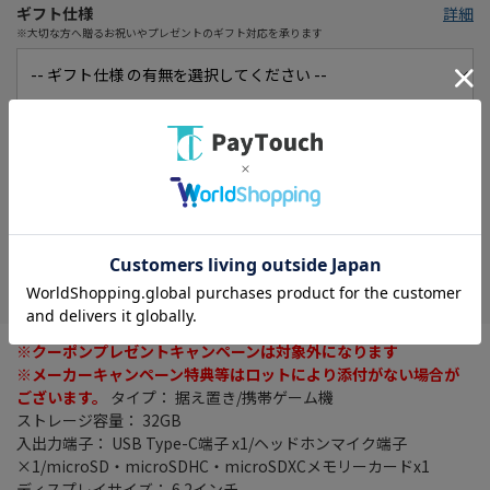
ギフト仕様
詳細
※大切な方へ贈るお祝いやプレゼントのギフト対応を承ります
グリーティングカード
詳細
※大切な方へ想いを伝えるメッセージカード
在庫がありません
お気に入り
※クーポンプレゼントキャンペーンは対象外になります
※メーカーキャンペーン特典等はロットにより添付がない場合が
ございます。
タイプ： 据え置き/携帯ゲーム機
ストレージ容量： 32GB
入出力端子： USB Type-C端子 x1/ヘッドホンマイク端子
×1/microSD・microSDHC・microSDXCメモリーカードx1
ディスプレイサイズ： 6.2インチ