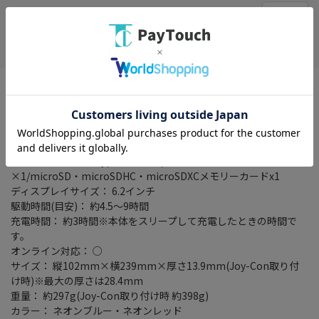
在庫がありません
お気に入り
※クーポンプレゼントキャンペーンは対象外になります
※メーカーキャンペーン特典等はロットにより添付がない場合が
ございます。
タイプ： 据え置き/携帯ゲーム機
ストレージ容量： 32GB
入出力端子： USB Type-C端子 x1/ヘッドホンマイク端子
×1/microSD・microSDHC・microSDXCメモリーカードx1
ディスプレイサイズ： 6.2インチ
駆動時間(目安)： 約4.5～9時間
充電時間： 約3時間※本体をスリープして充電したときの時間で
す。
オンライン対応： ○
サイズ： 縦102mm×横239mm×厚さ13.9mm(Joy-Con取り付
け時)※最大の厚さは28.4mm
重量： 約297g(Joy-Con取り付け時 約398g)
カラー： ネオンブルー・ネオンレッド