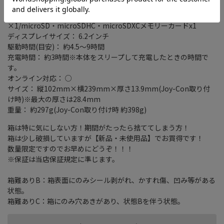
ストレージ容量： 32GB
入出力端子： USB Type-C端子 x1/ヘッドホンマイク端子
×1/microSD・microSDHC・microSDXCメモリーカードx1
ディスプレイサイズ： 6.2インチ
駆動時間(目安)： 約4.5～9時間
充電時間： 約3時間※本体をスリープして充電したときの時間で
す。
オンライン対応： ○
サイズ： 縦102mm×横239mm×厚さ13.9mm(Joy-Con取り付
け時)※最大の厚さは28.4mm
重量： 約297g(Joy-Con取り付け時 約398g)
箱は特に気にしない方！期間がたったら捨ててしまう方！
箱は少し破損していますが【新品・未使用品】でお買得です！
数量限定ですのでお早めにどうぞ！！！
※保証は当店保証規定に準じます。
箱難ありB：箱表面にのみシール剥がれ、かすれ傷、凹み等がある
状態。
箱難ありC：箱にのみ穴あきがあり、状態Bを伴う状態。