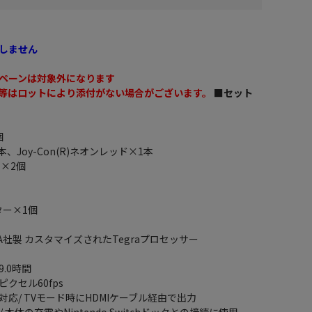
しません
ペーンは対象外になります
等はロットにより添付がない場合がございます。
■セット
個
1本、Joy-Con(R)ネオンレッド×1本
ク×2個
プター×1個
IA社製 カスタマイズされたTegraプロセッサー
9.0時間
ピクセル60fps
ch対応/ TVモード時にHDMIケーブル経由で出力
端子/ 本体の充電やNintendo Switchドックとの接続に使用