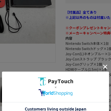
【付属品】全てあり
※上記以外のものは付属いた
※クーポンプレゼントキャン
※メーカーキャンペーン特典
内容
Nintendo Switch本体×1台
Nintendo Switchドッグ×1
Joy-Con(L)ネオンブルー×
Joy-Conストラップ ブラッ
Joy-Conグリップ×1個
HDMIケーブル(1.5m)×1本
Nintendo Switch ACアダ
セーフティガイド×1枚
メインプロセッサー： NVID
メモリ： 32GB
バッテリー持続時間： 約4.5-
映像出力： 最大 1920×1080
音声出力： リニアPCM 5.1
USB端子： USB Type-C 