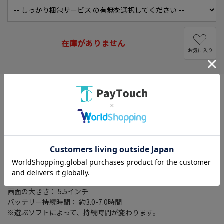
在庫がありません
お気に入り
※クーポンプレゼントキャンペーンは対象外になります
※メーカーキャンペーン特典等はロットにより添付がない場合が
ございます。
■セット内容
Nintendo Switch Lite本体×1台
Nintendo Switch ACアダプター×1個
セーフティガイド×1枚
サイズ： 縦 91.1mm/横 208mm/厚さ 13.9mm
※アナログスティック先端からZL/ZR突起部分までの最大の厚さは
28.4mm
重さ： 約275g
画面の大きさ： 5.5インチ
バッテリー持続時間： 約3.0-7.0時間
※遊ぶソフトによって、持続時間が変わります。