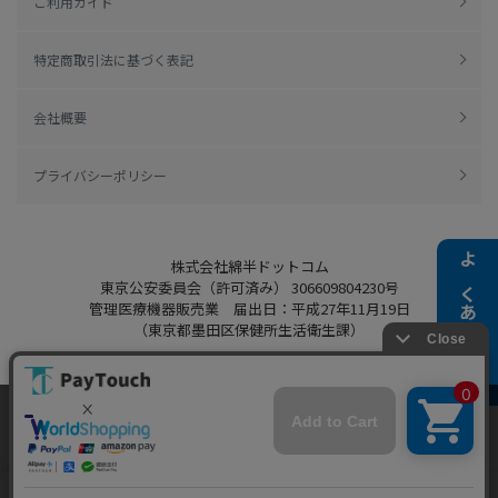
ご利用ガイド
特定商取引法に基づく表記
会社概要
プライバシーポリシー
株式会社綿半ドットコム
よくある質問
東京公安委員会（許可済み） 306609804230号
管理医療機器販売業 届出日：平成27年11月19日
（東京都墨田区保健所生活衛生課）
当ウェブサイトでは、お客様により良いサービス
をご提供するため、クッキーを利用しています。
Copyright 2022
Watahan.com Co., Ltd.
サイト利用を継続することにより、クッキーの使
同意する
Powered by Watahan Partners Co., Ltd.
用に同意するものとします。詳細については「
詳