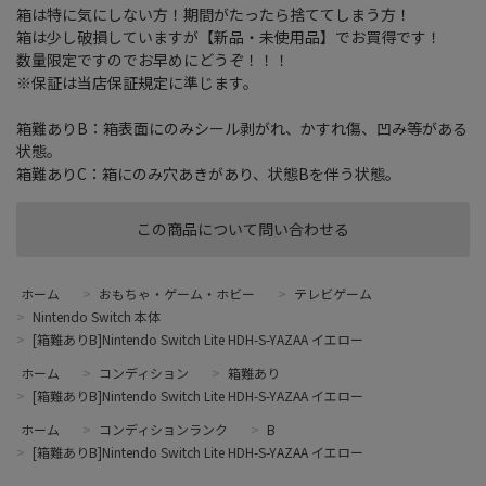
箱は特に気にしない方！期間がたったら捨ててしまう方！
箱は少し破損していますが【新品・未使用品】でお買得です！
数量限定ですのでお早めにどうぞ！！！
※保証は当店保証規定に準じます。
箱難ありB：箱表面にのみシール剥がれ、かすれ傷、凹み等がある
状態。
箱難ありC：箱にのみ穴あきがあり、状態Bを伴う状態。
この商品について問い合わせる
ホーム
>
おもちゃ・ゲーム・ホビー
>
テレビゲーム
>
Nintendo Switch 本体
>
[箱難ありB]Nintendo Switch Lite HDH-S-YAZAA イエロー
ホーム
>
コンディション
>
箱難あり
>
[箱難ありB]Nintendo Switch Lite HDH-S-YAZAA イエロー
ホーム
>
コンディションランク
>
B
>
[箱難ありB]Nintendo Switch Lite HDH-S-YAZAA イエロー