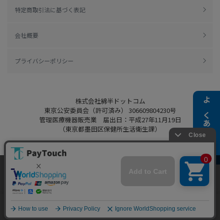
特定商取引法に基づく表記
会社概要
プライバシーポリシー
株式会社綿半ドットコム
よくある質問
東京公安委員会（許可済み） 306609804230号
管理医療機器販売業 届出日：平成27年11月19日
（東京都墨田区保健所生活衛生課）
当ウェブサイトでは、お客様により良いサービス
Copyright 2022
Watahan.com Co., Ltd.
をご提供するため、クッキーを利用しています。
Powered by Watahan Partners Co., Ltd.
サイト利用を継続することにより、クッキーの使
同意する
用に同意するものとします。詳細については「
詳
細はこちら
」をご覧ください。
ホーム
探す
マイページ
お買物かご
カテゴリ