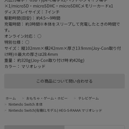
×1/microSD・microSDHC・microSDXCメモリーカードx1
ディスプレイサイズ： 7インチ
駆動時間(目安)： 約4.5～9時間
充電時間： 約3時間※本体をスリープして充電したときの時間で
す。
オンライン対応： ○
特別仕様： ○
サイズ： 縦102mm×横242mm×厚さ13.9mm(Joy-Con取り付
け時)※最大の厚さは28.4mm
重量： 約320g(Joy-Con取り付け時 約420g)
カラー： マリオレッド
この商品について問い合わせる
ホーム
>
おもちゃ・ゲーム・ホビー
>
テレビゲーム
>
Nintendo Switch 本体
>
Nintendo Switch(有機ELモデル) HEG-S-RAAAA マリオレッド