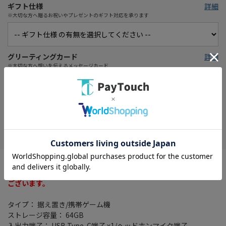
ギフト仕様
詳細
※大切な方へ贈るお祝いやプレゼントのギフト対応を承ります
グリーティングカード
詳細
※大切な方へ想いを伝えるメッセージカード
在庫がありません
お気に入り
※クーポンプレゼントキャンペーンは対象外になります
※メーカーキャンペーン特典等はロットにより添付がない場合が
ございます。
タイプ： 据え置き/携帯ゲーム機
ストレージ容量： 64GB
入出力端子： USB Type-C端子 x1/ヘッドホンマイク端子