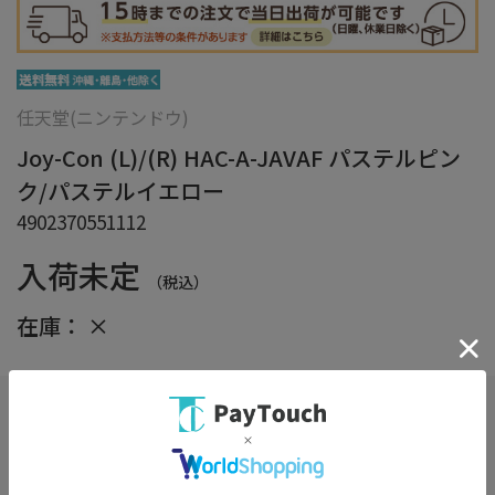
任天堂(ニンテンドウ)
Joy-Con (L)/(R) HAC-A-JAVAF パステルピン
ク/パステルイエロー
4902370551112
入荷未定
（税込）
在庫：
×
ギフト仕様
詳細
※大切な方へ贈るお祝いやプレゼントのギフト対応を承ります