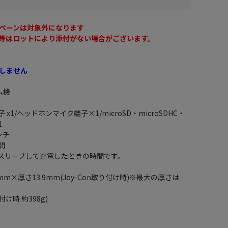
ペーンは対象外になります
等はロットにより添付がない場合がございます。
しません
ム機
子 x1/ヘッドホンマイク端子×1/microSD・microSDHC・
1
ンチ
間
をスリープして充電したときの時間です。
mm×厚さ13.9mm(Joy-Con取り付け時)※最大の厚さは
付け時 約398g)