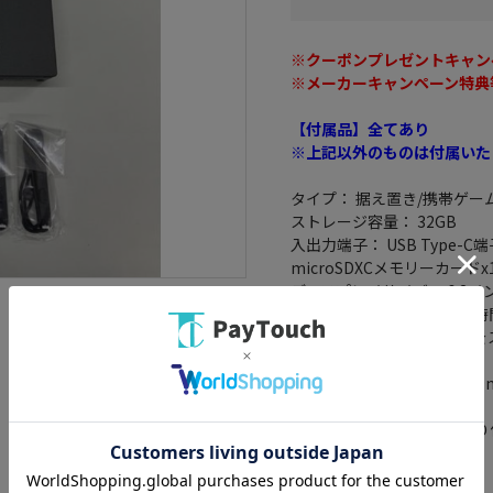
※クーポンプレゼントキャン
※メーカーキャンペーン特典
【付属品】全てあり
※上記以外のものは付属いた
タイプ： 据え置き/携帯ゲー
ストレージ容量： 32GB
入出力端子： USB Type-C端
microSDXCメモリーカードx
ディスプレイサイズ： 6.2イ
駆動時間(目安)： 約4.5～9時
充電時間： 約3時間※本体
オンライン対応： ○
サイズ： 縦102mm×横239
28.4mm
重量： 約297g(Joy-Con取り