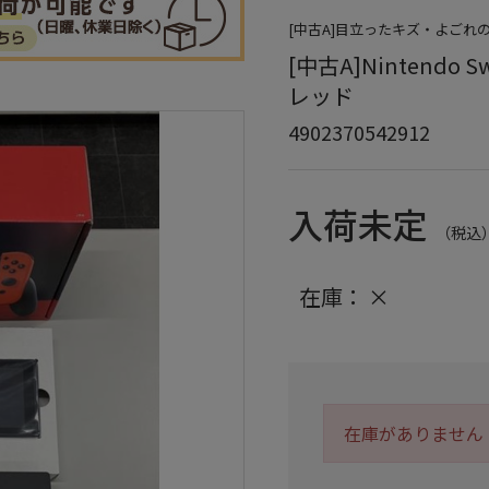
[中古A]目立ったキズ・よごれ
[中古A]Nintendo 
レッド
4902370542912
入荷未定
（税込
在庫：
×
在庫がありません