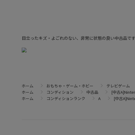
目立ったキズ・よごれのない、非常に状態の良い中古品で
ホーム
おもちゃ・ゲーム・ホビー
テレビゲーム
ホーム
コンディション
中古品
[中古A]Nint
ホーム
コンディションランク
A
[中古A]Nin