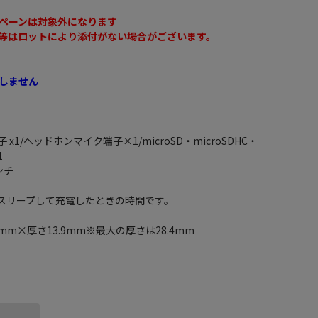
ペーンは対象外になります
等はロットにより添付がない場合がございます。
しません
子 x1/ヘッドホンマイク端子×1/microSD・microSDHC・
1
ンチ
をスリープして充電したときの時間です。
8mm×厚さ13.9mm※最大の厚さは28.4mm