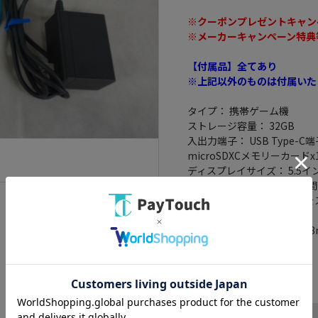
※クーポンプレゼントキャン
※メーカーキャンペーン特典
【付属品】全てあり
※上記以外のものは付属いた
タイプ： 携帯ゲーム機
ストレージ容量： 32GB
入出力端子： USB Type-C端
microSDXCメモリーカードx
ディスプレイサイズ： 5.5イ
駆動時間(目安)： 約3～7時間
充電時間： 約3時間※本体
オンライン対応： ○
サイズ： 縦91.1mm×横20
重量： 約275g
カラー： ターコイズ