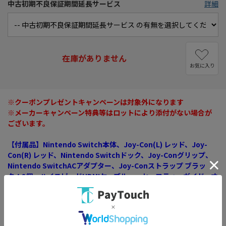
中古初期不良保証期間延長サービス
詳細
在庫がありません
お気に入り
※クーポンプレゼントキャンペーンは対象外になります
※メーカーキャンペーン特典等はロットにより添付がない場合が
ございます。
【付属品】Nintendo Switch本体、Joy-Con(L) レッド、Joy-
Con(R) レッド、Nintendo Switchドック、Joy-Conグリップ、
Nintendo SwitchACアダプター、Joy-Conストラップ ブラッ
ク：2個、ハイスピードHDMIケーブル、・セーフティーガイド、オ
リジナルステッカー：3枚、Nintendo Switchキャリングケース
「スーパーマリオ オデッセイエディション」※Nintendo Switch
ソフト「スーパーマリオ オデッセイ」欠品
※上記以外のものは付属いたしません