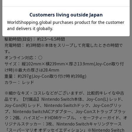
タイプ： 据え置き/携帯ゲーム機
ストレージ容量： 32GB
入出力端子： USB Type-C端子 x1/ヘッドホンマイク端子
×1/microSD・microSDHC・microSDXCメモリーカードx1
ディスプレイサイズ： 6.2インチ
駆動時間(目安)： 約2.5～6.5時間
充電時間： 約3時間※本体をスリープして充電したときの時間で
す。
オンライン対応： ○
サイズ： 縦102mm×横239mm×厚さ13.9mm(Joy-Con取り付
け時)※最大の厚さは28.4mm
重量： 約297g(Joy-Con取り付け時 約398g)
カラー： レッド
※細かなキズ・コスレなどがございますが、比較的キレイな中古
品です。【付属品】Nintendo Switch本体、Joy-Con(L) レッド、
Joy-Con(R) レッド、Nintendo Switchドック、Joy-Conグリッ
プ、Nintendo SwitchACアダプター、Joy-Conストラップ ブラッ
ク：2個、ハイスピードHDMIケーブル、・セーフティーガイド、オ
リジナルステッカー：3枚、Nintendo Switchキャリングケース
「スーパーマリオ オデッセイエディション」※Nintendo Switch