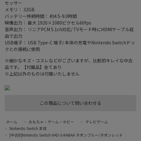
セッサー
メモリ： 32GB
バッテリー持続時間： 約4.5-9.0時間
映像出力： 最大 1920×1080ピクセル60fps
音声出力： リニアPCM 5.1ch対応/ TVモード時にHDMIケーブル経
由で出力
USB端子： USB Type-C 端子/ 本体の充電やNintendo Switchドッ
クとの接続に使用
※細かなキズ・コスレなどがございますが、比較的キレイな中古
品です。【付属品】全てあり
※上記以外のものは付属いたしません
この商品について問い合わせる
ホーム
>
おもちゃ・ゲーム・ホビー
>
テレビゲーム
>
Nintendo Switch 本体
>
[中古B]Nintendo Switch HAD-S-KABAA ネオンブルー/ネオンレッド