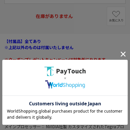
在庫がありません
お気に入り
【付属品】全てあり
※上記以外のものは付属いたしません
※クーポンプレゼントキャンペーンは対象外になります
※メーカーキャンペーン特典等はロットにより添付がない場合が
ございます。
■セット内容
Nintendo Switch本体×1台
Nintendo Switchドッグ×1個
Joy-Con(L)ネオンブルー×1本、Joy-Con(R)ネオンレッド×1本
Joy-Conストラップ ブラック×2個
Joy-Conグリップ×1個
HDMIケーブル(1.5m)×1本
Nintendo Switch ACアダプター×1個
セーフティガイド×1枚
メインプロセッサー： NVIDIA社製 カスタマイズされたTegraプロ