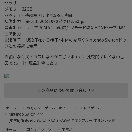
セッサー
メモリ： 32GB
バッテリー持続時間： 約4.5-9.0時間
映像出力： 最大 1920×1080ピクセル60fps
音声出力： リニアPCM 5.1ch対応/ TVモード時にHDMIケーブル経
由で出力
USB端子： USB Type-C 端子/ 本体の充電やNintendo Switchドッ
クとの接続に使用
※細かなキズ・コスレなどがございますが、比較的キレイな中古
品です。【付属品】全てあり
この商品について問い合わせる
ホーム
>
おもちゃ・ゲーム・ホビー
>
テレビゲーム
>
Nintendo Switch 本体
>
[中古B]Nintendo Switch HAD-S-KABAA ネオンブルー/ネオンレッド
ホーム
>
コンディション
>
中古品