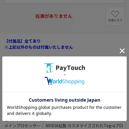
在庫がありません
お気に入り
【付属品】全てあり
※上記以外のものは付属いたしません
※クーポンプレゼントキャンペーンは対象外になります
※メーカーキャンペーン特典等はロットにより添付がない場合が
ございます。
■セット内容
Nintendo Switch本体×1台
Nintendo Switchドッグ×1個
Joy-Con(L)ネオンブルー×1本、Joy-Con(R)ネオンレッド×1本
Joy-Conストラップ ブラック×2個
Joy-Conグリップ×1個
HDMIケーブル(1.5m)×1本
Nintendo Switch ACアダプター×1個
セーフティガイド×1枚
メインプロセッサー： NVIDIA社製 カスタマイズされたTegraプロ