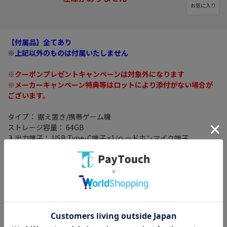
お気に入り
【付属品】全てあり
※上記以外のものは付属いたしません
※クーポンプレゼントキャンペーンは対象外になります
※メーカーキャンペーン特典等はロットにより添付がない場合が
ございます。
タイプ： 据え置き/携帯ゲーム機
ストレージ容量： 64GB
入出力端子： USB Type-C端子 x1/ヘッドホンマイク端子
×1/microSD・microSDHC・microSDXCメモリーカードx1
ディスプレイサイズ： 7インチ
駆動時間(目安)： 約4.5～9時間
充電時間： 約3時間※本体をスリープして充電したときの時間で
す。
オンライン対応： ○
サイズ： 縦102mm×横242mm×厚さ13.9mm(Joy-Con取り付
け時)※最大の厚さは28.4mm