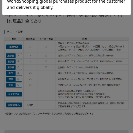
重量： 約320g(Joy-Con取り付け時 約420g)
※目立ったキズ・よごれのない、非常に状態の良い展示品です。
【付属品】全てあり