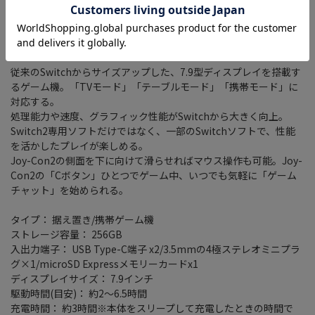
※クーポンプレゼントキャンペーンは対象外になります
※メーカーキャンペーン特典等はロットにより添付がない場合が
ございます。
従来のSwitchからサイズアップした、7.9型ディスプレイを搭載す
るゲーム機。「TVモード」「テーブルモード」「携帯モード」に
対応する。
処理能力や速度、グラフィック性能がSwitchから大きく向上。
Switch2専用ソフトだけではなく、一部のSwitchソフトで、性能
を活かしたプレイが楽しめる。
Joy-Con2の側面を下に向けて滑らせればマウス操作も可能。Joy-
Con2の「Cボタン」ひとつでゲーム中、いつでも気軽に「ゲーム
チャット」を始められる。
タイプ： 据え置き/携帯ゲーム機
ストレージ容量： 256GB
入出力端子： USB Type-C端子 x2/3.5mmの4極ステレオミニプラ
グ×1/microSD Expressメモリーカードx1
ディスプレイサイズ： 7.9インチ
駆動時間(目安)： 約2～6.5時間
充電時間： 約3時間※本体をスリープして充電したときの時間で