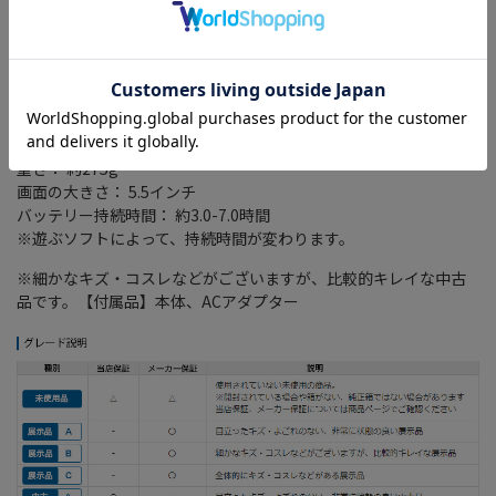
ございます。
■セット内容
Nintendo Switch Lite本体×1台
Nintendo Switch ACアダプター×1個
セーフティガイド×1枚
サイズ： 縦 91.1mm/横 208mm/厚さ 13.9mm
※アナログスティック先端からZL/ZR突起部分までの最大の厚さは
28.4mm
重さ： 約275g
画面の大きさ： 5.5インチ
バッテリー持続時間： 約3.0-7.0時間
※遊ぶソフトによって、持続時間が変わります。
※細かなキズ・コスレなどがございますが、比較的キレイな中古
品です。【付属品】本体、ACアダプター