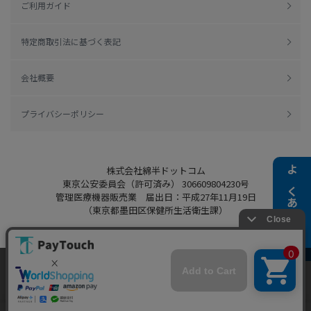
ご利用ガイド
特定商取引法に基づく表記
会社概要
プライバシーポリシー
株式会社綿半ドットコム
よくある質問
東京公安委員会（許可済み） 306609804230号
管理医療機器販売業 届出日：平成27年11月19日
（東京都墨田区保健所生活衛生課）
当ウェブサイトでは、お客様により良いサービス
Copyright 2022
Watahan.com Co., Ltd.
をご提供するため、クッキーを利用しています。
Powered by Watahan Partners Co., Ltd.
サイト利用を継続することにより、クッキーの使
同意する
用に同意するものとします。詳細については「
詳