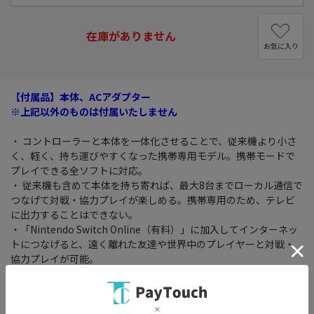
在庫がありません
お気に入り
【付属品】本体、ACアダプター
※上記以外のものは付属いたしません
・ コントローラーと本体を一体化させることで、従来機より小さ
く、軽く、持ち運びやすくなった携帯専用モデル。携帯モードで
プレイできる全ソフトに対応。
・ 従来機も含めて本体を持ち寄れば、最大8台までローカル通信で
つなげて対戦・協力プレイが楽しめる。携帯専用のため、テレビ
に出力することはできない。
・「Nintendo Switch Online（有料）」に加入してインターネッ
トにつなげると、遠く離れた友達や世界中のプレイヤーと対戦・
協力プレイが可能。
※クーポンプレゼントキャンペーンは対象外になります
※メーカーキャンペーン特典等はロットにより添付がない場合が