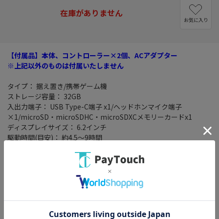
在庫がありません
お気に入り
【付属品】本体、コントローラー×2個、ACアダプター
※上記以外のものは付属いたしません
タイプ： 据え置き/携帯ゲーム機
ストレージ容量： 32GB
入出力端子： USB Type-C端子 x1/ヘッドホンマイク端子
×1/microSD・microSDHC・microSDXCメモリーカードx1
ディスプレイサイズ： 6.2インチ
駆動時間(目安)： 約4.5～9時間
充電時間： 約3時間※本体をスリープして充電したときの時間で
す。
オンライン対応： ○
特別仕様： ○
サイズ： 縦102mm×横239mm×厚さ13.9mm(Joy-Con取り付
け時)※最大の厚さは28.4mm
重量： 約297g(Joy-Con取り付け時 約398g)