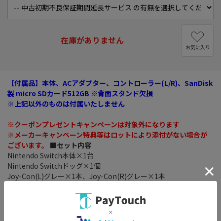
在庫がありません
お気に入り
【付属品】本体、ACアダプター、コントローラー(L/R)、SanDisk
製 micro SDカード512GB ※背面スタンド欠損
※上記以外のものは付属いたしません
※クーポンプレゼントキャンペーンは対象外になります
※メーカーキャンペーン特典等はロットにより添付がない場合が
ございます。
■セット内容
Nintendo Switch本体×1台
Nintendo Switchドッグ×1個
Joy-Con(L)グレー×1本、Joy-Con(R)グレー×1本
Joy-Conストラップ ブラック×2個
Joy-Conグリップ×1個
HDMIケーブル(1.5m)×1本
Nintendo Switch ACアダプター×1個