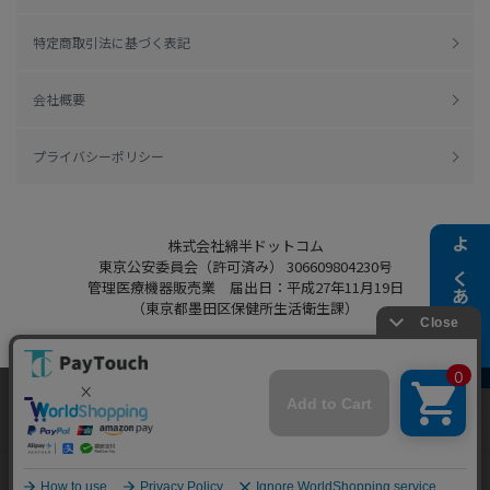
特定商取引法に基づく表記
会社概要
プライバシーポリシー
株式会社綿半ドットコム
よくある質問
東京公安委員会（許可済み） 306609804230号
管理医療機器販売業 届出日：平成27年11月19日
（東京都墨田区保健所生活衛生課）
当ウェブサイトでは、お客様により良いサービス
Copyright 2022
Watahan.com Co., Ltd.
をご提供するため、クッキーを利用しています。
Powered by Watahan Partners Co., Ltd.
サイト利用を継続することにより、クッキーの使
同意する
用に同意するものとします。詳細については「
詳
細はこちら
」をご覧ください。