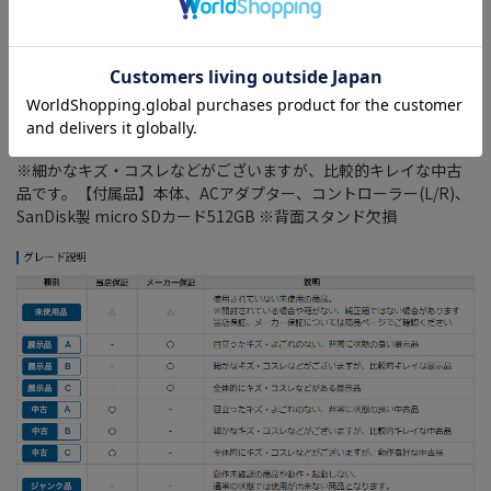
セーフティガイド×1枚
メインプロセッサー： NVIDIA社製 カスタマイズされたTegraプロ
セッサー
メモリ： 32GB
バッテリー持続時間： 約4.5-9.0時間
映像出力： 最大 1920×1080ピクセル60fps
※細かなキズ・コスレなどがございますが、比較的キレイな中古
品です。【付属品】本体、ACアダプター、コントローラー(L/R)、
SanDisk製 micro SDカード512GB ※背面スタンド欠損