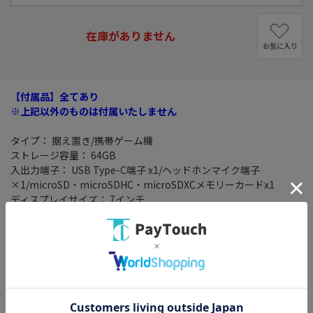
在庫がありません
お気に入り
【付属品】全てあり
※上記以外のものは付属いたしません
タイプ： 据え置き/携帯ゲーム機
ストレージ容量： 64GB
入出力端子： USB Type-C端子 x1/ヘッドホンマイク端子
×1/microSD・microSDHC・microSDXCメモリーカードx1
ディスプレイサイズ： 7インチ
駆動時間(目安)： 約4.5～9時間
充電時間： 約3時間※本体をスリープして充電したときの時間で
す。
オンライン対応： ○
サイズ： 縦102mm×横242mm×厚さ13.9mm(Joy-Con取り付
け時)※最大の厚さは28.4mm
重量： 約320g(Joy-Con取り付け時 約420g)