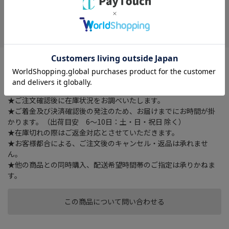
在庫がありません
お気に入り
卵殻アパタイト配合歯磨きで白い輝き。シンプルに。上質に。心
地よく。医薬部外品で卵殻アパタイトを５０％配合。スパチュラ
付属で衛生的。５つのフリー処方、７つの効果効能。
★ご注文確認後に在庫状況をお調べいたします。
★ご着金及び決済確認後の発注のため、お届けまでにお時間が掛
かります。（出荷目安 6～10日：土・日・祝日 除く）
★在庫切れの際はご返金対応とさせていただきます。
★お客様都合による、ご注文後のキャンセル・返品は承れませ
ん。
★他の商品との同時購入、配送希望時間帯のご指定は承りかねま
す。
この商品について問い合わせる