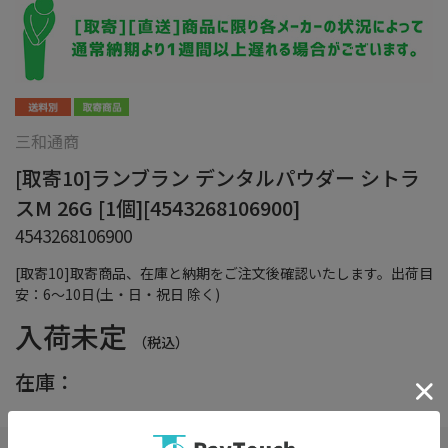
三和通商
[取寄10]ランブラン デンタルパウダー シトラ
スM 26G [1個][4543268106900]
4543268106900
[取寄10]取寄商品、在庫と納期をご注文後確認いたします。出荷目
安：6～10日(土・日・祝日 除く)
入荷未定
（税込）
在庫：