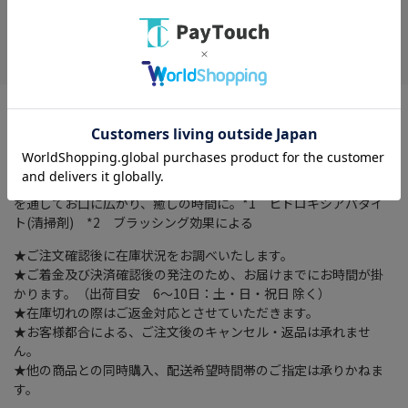
在庫がありません
お気に入り
歯を白く*2 薬用歯みがき粉 卵殻研究10年 卵殻アパタイト*1
配合歯磨きで白い輝き。ツルッツルの美しい歯に*2シンプルに。
上質に。心地よく。笑顔の印象を決める白い歯｡「紅茶の香り」が
楽しめる歯磨き粉が勢揃い！まるで本物の紅茶を淹れているとき
の茶葉から漂うような本格的ティーフレーバーの香りが、歯磨き粉
を通してお口に広がり、癒しの時間に。*1 ヒドロキシアパタイ
ト(清掃剤) *2 ブラッシング効果による
★ご注文確認後に在庫状況をお調べいたします。
★ご着金及び決済確認後の発注のため、お届けまでにお時間が掛
かります。（出荷目安 6～10日：土・日・祝日 除く）
★在庫切れの際はご返金対応とさせていただきます。
★お客様都合による、ご注文後のキャンセル・返品は承れませ
ん。
★他の商品との同時購入、配送希望時間帯のご指定は承りかねま
す。