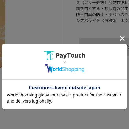
２【フリー処方】合成甘味料
歯を白くする・むし歯の発生
防・口臭の防止・タバコのや
シアパタイト（清掃剤）＊２
この商品へのお問い