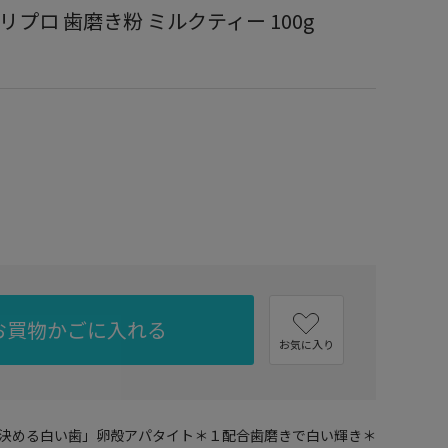
プロ 歯磨き粉 ミルクティー 100g
お買物かごに入れる
お気に入り
決める白い歯」卵殻アパタイト＊１配合歯磨きで白い輝き＊