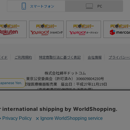
スマートフォン
PC
ガイド
ご利用規約
特定商取引法に基づく表記
会社情報
プライバシー
株式会社綿半ドットコム
東京公安委員会（許可済み） 306609804230号
管理医療機器販売業 届出日：平成27年11月19日
（東京都墨田区保健所生活衛生課）
PCボンバー
Copyright 2022
Watahan.com Co., Ltd. Powered by Watahan Partner
、クッキーを利用しています。サイト利用を継続することにより、クッ