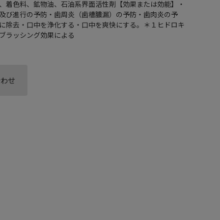
、着色料、鉱物油、石油系界面活性剤【効果または効能】・
及び進行の予防・歯周炎（歯槽膿漏）の予防・歯肉炎の予
に除去・口中を浄化する・口中を爽快にする。＊１ヒドロキ
ブラッシング効果による
合わせ