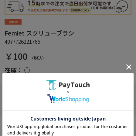
Femiet スクリューブラシ
4977726221766
￥100
（税込）
在庫：
○
お気に入り
キャップ付でコンパクトなので持ち歩き用に。
※商品リニューアルに伴い、掲載画像とは異なったデザインの商