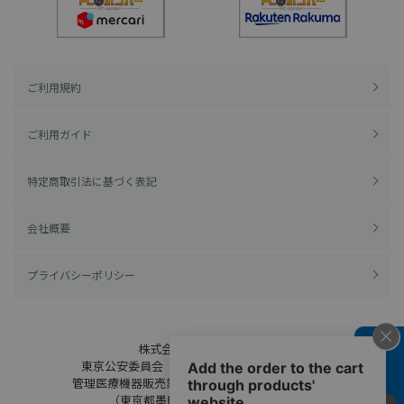
ご利用規約
ご利用ガイド
特定商取引法に基づく表記
会社概要
プライバシーポリシー
株式会社綿半ドットコム
よくある質問
東京公安委員会（許可済み） 306609804230号
管理医療機器販売業 届出日：平成27年11月19日
（東京都墨田区保健所生活衛生課）