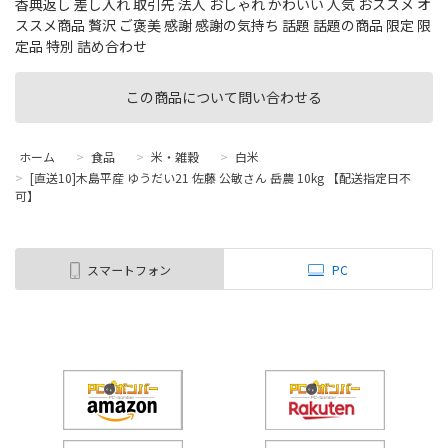
香典返し 差し入れ 取引先 法人 おしゃれ かわいい 人気 おススメ オ
ススメ商品 贅沢 ご褒美 感謝 感謝の気持ち 話題 話題の商品 限定 限
定品 特別 詰め合わせ
この商品について問い合わせる
ホーム
>
食品
>
米・雑穀
>
白米
>
[直送10]木島平産 ゆうだい21 佐藤 公敏さん 岳農 10kg 【配送指定日不
可】
スマートフォン
PC