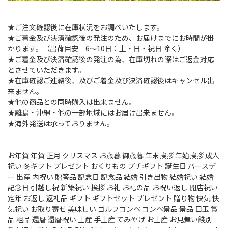
★ご注文確認後に在庫状況をお調べいたします。
★ご着金及び決済確認後の発注のため、お届けまでにお時間が掛
かります。（出荷目安 6～10日：土・日・祝日 除く）
★ご着金及び決済確認後の発注の為、在庫切れの際はご返金対応
とさせていただきます。
★在庫確認ご連絡後、及びご着金及び決済確認後はキャンセル出
来ません。
★他の商品との同時購入は出来ません。
★離島・沖縄・他の一部地域にはお届け出来ません。
★海外発送は承っておりません。
お年賀 年賀 正月 クリスマス お歳暮 御歳暮 年末挨拶 年始挨拶 成人
祝い 冬ギフト プレゼント おくりもの プチギフト 誕生日 バースデ
ー 出産 内祝い 贈答品 記念日 記念品 結婚 引き出物 結婚祝い 結婚
記念日 引越し祝 新築祝い 挨拶 お礼 お礼の品 お祝い返し 開店祝い
定年 お返し 返礼品 ギフト ギフトセット プレゼント 贈り物 快気 快
気祝い お取り寄せ 美味しい ゴルフコンペ コンペ景品 景品 目玉 賞
品 粗品 還暦 還暦祝い 土産 手土産 てみやげ お土産 お見舞い餞別