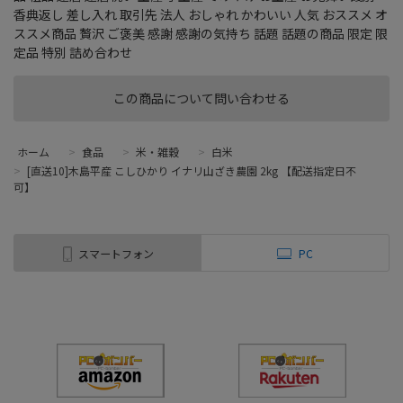
香典返し 差し入れ 取引先 法人 おしゃれ かわいい 人気 おススメ オ
ススメ商品 贅沢 ご褒美 感謝 感謝の気持ち 話題 話題の商品 限定 限
定品 特別 詰め合わせ
この商品について問い合わせる
ホーム
>
食品
>
米・雑穀
>
白米
>
[直送10]木島平産 こしひかり イナリ山ざき農園 2kg 【配送指定日不
可】
スマートフォン
PC