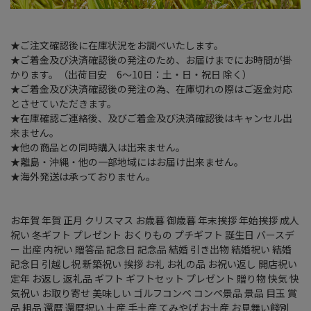
★ご注文確認後に在庫状況をお調べいたします。
★ご着金及び決済確認後の発注のため、お届けまでにお時間が掛
かります。（出荷目安 6～10日：土・日・祝日 除く）
★ご着金及び決済確認後の発注の為、在庫切れの際はご返金対応
とさせていただきます。
★在庫確認ご連絡後、及びご着金及び決済確認後はキャンセル出
来ません。
★他の商品との同時購入は出来ません。
★離島・沖縄・他の一部地域にはお届け出来ません。
★海外発送は承っておりません。
お年賀 年賀 正月 クリスマス お歳暮 御歳暮 年末挨拶 年始挨拶 成人
祝い 冬ギフト プレゼント おくりもの プチギフト 誕生日 バースデ
ー 出産 内祝い 贈答品 記念日 記念品 結婚 引き出物 結婚祝い 結婚
記念日 引越し祝 新築祝い 挨拶 お礼 お礼の品 お祝い返し 開店祝い
定年 お返し 返礼品 ギフト ギフトセット プレゼント 贈り物 快気 快
気祝い お取り寄せ 美味しい ゴルフコンペ コンペ景品 景品 目玉 賞
品 粗品 還暦 還暦祝い 土産 手土産 てみやげ お土産 お見舞い餞別