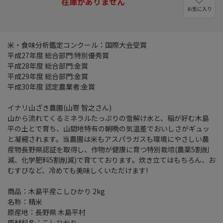
在庫がありません
お気に入り
米・食味分析鑑定コンクール：国際大会受賞
平成27年度 総合部門:特別優秀賞
平成28年度 総合部門:金賞
平成29年度 総合部門:金賞
平成30年度 認定農業者:金賞
イナリ山ざき農園(山嵜 智之さん)
山から流れてくるミネラルたっぷりの雪解け水と、稲が好む木島
平の土とで育ち、山間地特有の朝晩の気温差でおいしさがギュッ
と凝縮されます。当農園は米もアスパラガスも環境にやさしい農
産物長野県認証を取得し、作物が健康に育つ特別栽培(農薬5割削
減、化学肥料5割削減)で育てております。炊き立てはもちろん、お
むすびなど、冷めても美味しくいただけます!
商品：木島平産こしひかり 2kg
名称：精米
原産地：長野県 木島平村