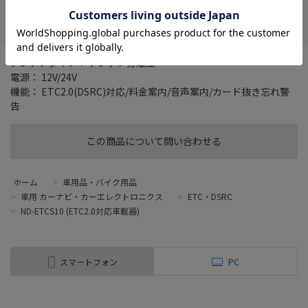
在庫がありません
お気に入り
アンテナタイプ： アンテナ分離型
電源： 12V/24V
機能： ETC2.0(DSRC)対応/料金案内/音声案内/カード抜き忘れ警
告
この商品について問い合わせる
ホーム
>
車用品・バイク用品
>
車用 カーナビ・カーエレクトロニクス
>
ETC・DSRC
>
ND-ETCS10 (ETC2.0対応車載器)
スマートフォン
PC