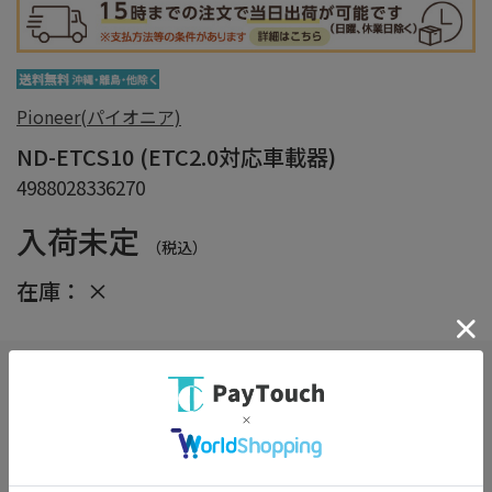
Pioneer(パイオニア)
ND-ETCS10 (ETC2.0対応車載器)
4988028336270
入荷未定
（税込）
在庫：
×
しっかり梱包サービス
（※選択必須）
詳細
※商品の箱をエアクッションで保護し損傷を防ぎます。