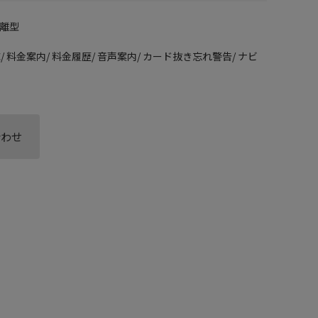
分離型
応/ 料金案内/ 料金履歴/ 音声案内/ カード抜き忘れ警告/ ナビ
合わせ