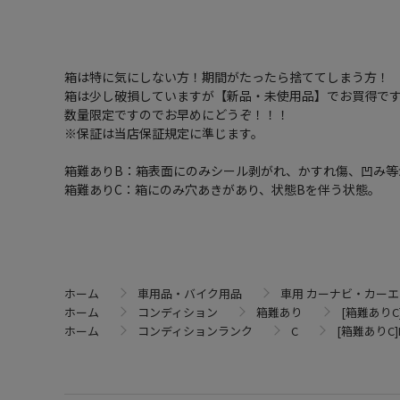
箱は特に気にしない方！期間がたったら捨ててしまう方！
箱は少し破損していますが【新品・未使用品】でお買得で
数量限定ですのでお早めにどうぞ！！！
※保証は当店保証規定に準じます。
箱難ありB：箱表面にのみシール剥がれ、かすれ傷、凹み等
箱難ありC：箱にのみ穴あきがあり、状態Bを伴う状態。
ホーム
車用品・バイク用品
車用 カーナビ・カー
ホーム
コンディション
箱難あり
[箱難ありC]
ホーム
コンディションランク
C
[箱難ありC]N