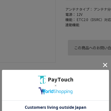
アンテナタイプ： アンテナ
電源： 12V
機能： ETC2.0（DSRC）対
連動機能
この商品へのお問い