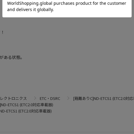
す！
がある状態。
エレクトロニクス
ETC・DSRC
[箱難ありC]ND-ETCS1 (ETC2.0対
ND-ETCS1 (ETC2.0対応車載器)
D-ETCS1 (ETC2.0対応車載器)