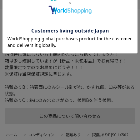
7ch同時ハイパワー出力560WのAVアンプ
サラウンドチャンネル： 7.2 ch
HDMI端子入力： 7 系統
オーディオ入力： 4 系統
箱は特に気にしない方！期間がたったら捨ててしまう方！
箱は少し破損していますが【新品・未使用品】でお買得です！
数量限定ですのでお早めにどうぞ！！！
※保証は当店保証規定に準じます。
箱難ありB：箱表面にのみシール剥がれ、かすれ傷、凹み等がある
状態。
箱難ありC：箱にのみ穴あきがあり、状態Bを伴う状態。
この商品について問い合わせる
ホーム
>
コンディション
>
箱難あり
>
[箱難ありB]SC-LX502