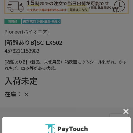
Pioneer(パイオニア)
[箱難ありB]SC-LX502
4573211152982
[箱難ありB]（新品、未使用品）箱表面にのみシール剥がれ、かす
れキズ、凹み等がある状態。
入荷未定
在庫：
×
在庫がありません
お気に入り