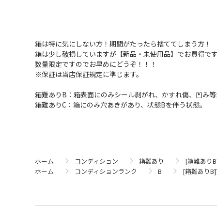
箱は特に気にしない方！期間がたったら捨ててしまう方！
箱は少し破損していますが【新品・未使用品】でお買得で
数量限定ですのでお早めにどうぞ！！！
※保証は当店保証規定に準じます。
箱難ありB：箱表面にのみシール剥がれ、かすれ傷、凹み等
箱難ありC：箱にのみ穴あきがあり、状態Bを伴う状態。
ホーム
コンディション
箱難あり
[箱難ありB]T
ホーム
コンディションランク
B
[箱難ありB]T