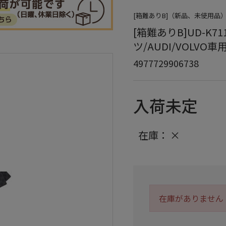
[箱難ありB]（新品、未使用
[箱難ありB]UD-K
ツ/AUDI/VOLVO車用
4977729906738
入荷未定
在庫：
×
在庫がありません