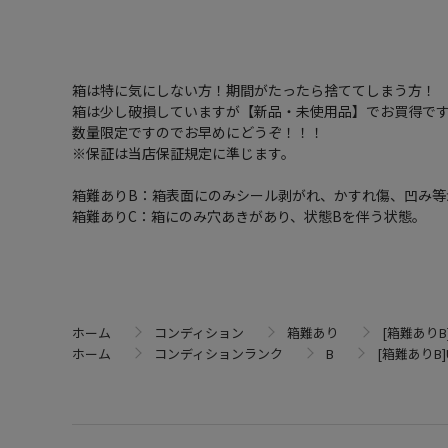
箱は特に気にしない方！期間がたったら捨ててしまう方！
箱は少し破損していますが【新品・未使用品】でお買得で
数量限定ですのでお早めにどうぞ！！！
※保証は当店保証規定に準じます。
箱難ありB：箱表面にのみシール剥がれ、かすれ傷、凹み等
箱難ありC：箱にのみ穴あきがあり、状態Bを伴う状態。
ホーム
コンディション
箱難あり
[箱難ありB]
ホーム
コンディションランク
B
[箱難ありB]